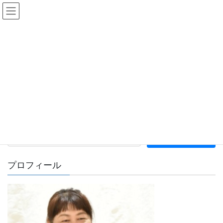
コ
ナ
語り仲
ン
ビ
テ
ゲ
ン
ー
ハンド
ツ
シ
へ
ョ
ス
ン
HOME
ハンド
キ
に
ッ
移
プ
動
サイト内検索
プロフィール